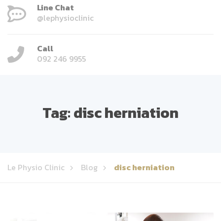
Line Chat
@lephysioclinic
Call
092 246 9955
Tag:
disc herniation
Le Physio Clinic
Blog
disc herniation