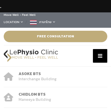
.
Move Well - Feel Well
LOCATION
ภาษาไทย
FREE CONSULTATION
ASOKE BTS
Interchange Building
CHIDLOM BTS
Maneeya Building