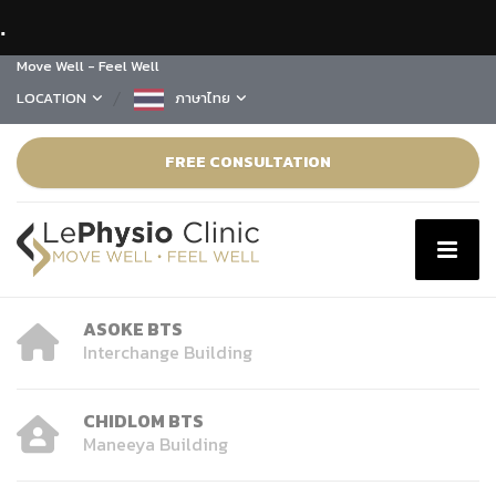
.
Move Well - Feel Well
LOCATION
ภาษาไทย
FREE CONSULTATION
ASOKE BTS
Interchange Building
CHIDLOM BTS
Maneeya Building