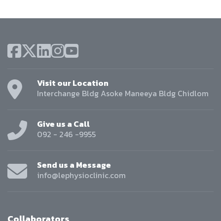
Visit our Location
Interchange Bldg Asoke Maneeya Bldg Chidlom
Give us a Call
092 - 246 -9955
Send us a Message
info@lephysioclinic.com
Collaborators